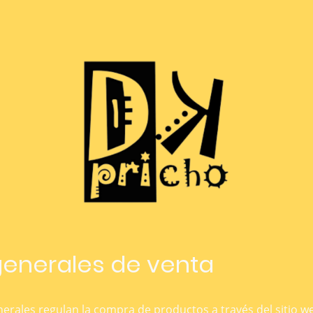
enerales de venta
erales regulan la compra de productos a través del sitio 