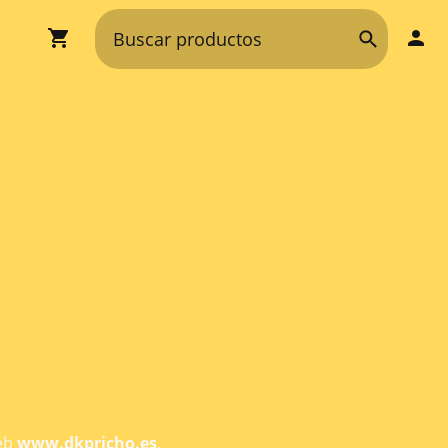
web
www.dkpricho.es
,