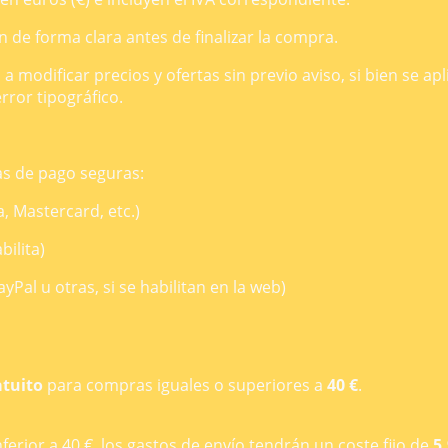
n de forma clara antes de finalizar la compra.
 modificar precios y ofertas sin previo aviso, si bien se apl
ror tipográfico.
as de pago seguras:
a, Mastercard, etc.)
bilita)
Pal u otras, si se habilitan en la web)
atuito
para compras iguales o superiores a
40 €
.
erior a 40 €, los gastos de envío tendrán un coste fijo de
5,